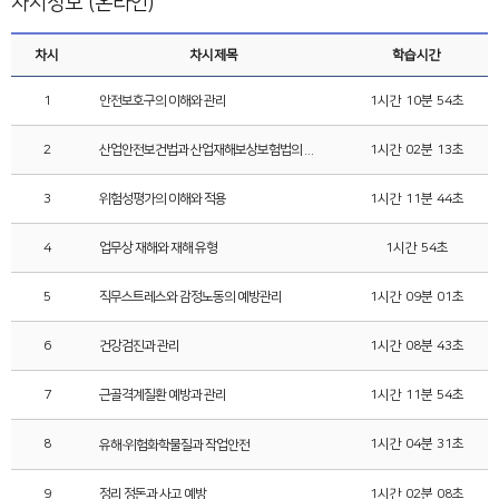
차시정보 (온라인)
차시
차시제목
학습시간
1
안전보호구의 이해와 관리
1시간 10분 54초
2
산업안전보건법과 산업재해보상보험법의 이해
1시간 02분 13초
3
위험성평가의 이해와 적용
1시간 11분 44초
4
업무상 재해와 재해 유형
1시간 54초
5
직무스트레스와 감정노동의 예방관리
1시간 09분 01초
6
건강검진과 관리
1시간 08분 43초
7
근골격계질환 예방과 관리
1시간 11분 54초
8
1시간 04분 31초
유해·위험화학물질과 작업안전
9
정리 정돈과 사고 예방
1시간 02분 08초