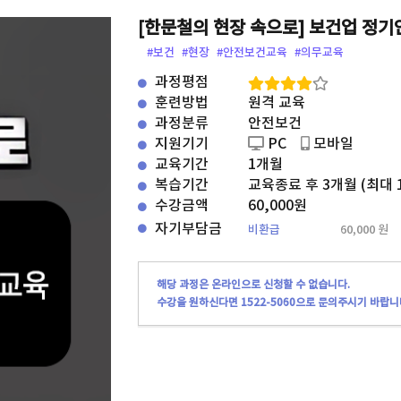
[한문철의 현장 속으로] 보건업 정기
#보건
#현장
#안전보건교육
#의무교육
과정평점
훈련방법
원격 교육
과정분류
안전보건
지원기기
PC
모바일
교육기간
1개월
복습기간
교육종료 후 3개월 (최대 
수강금액
60,000원
자기부담금
비환급
60,000 원
해당 과정은 온라인으로 신청할 수 없습니다.
수강을 원하신다면 1522-5060으로 문의주시기 바랍니