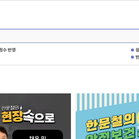
 점수 반영
응
반