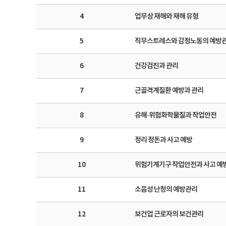
4
업무상 재해와 재해 유형
5
직무스트레스와 감정노동의 예방
6
건강검진과 관리
7
근골격계질환 예방과 관리
8
유해·위험화학물질과 작업안전
9
정리 정돈과 사고 예방
10
위험기계기구 작업안전과 사고 예
11
소음성 난청의 예방관리
12
보건업 근로자의 보건관리