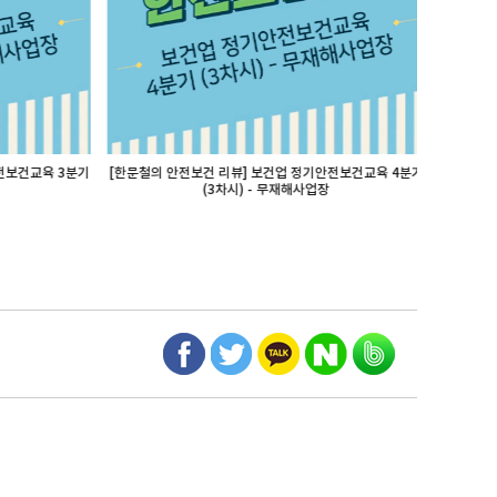
보건교육 3분기
[한문철의 안전보건 리뷰] 보건업 정기안전보건교육 4분기
[한문철의 
(3차시) - 무재해사업장