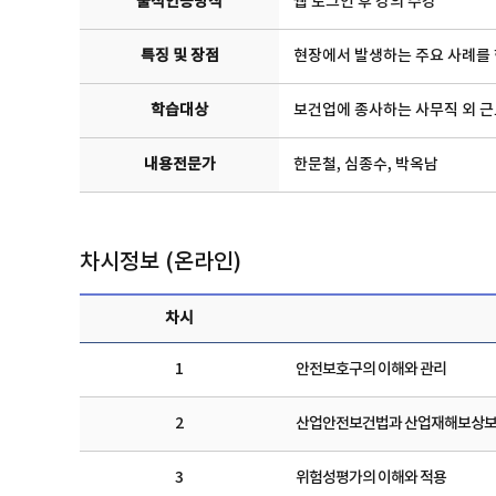
출석인증방식
웹 로그인 후 강의 수강
특징 및 장점
현장에서 발생하는 주요 사례를
학습대상
보건업에 종사하는 사무직 외 
내용전문가
한문철, 심종수, 박옥남
차시정보 (온라인)
차시
1
안전보호구의 이해와 관리
2
산업안전보건법과 산업재해보상보
3
위험성평가의 이해와 적용