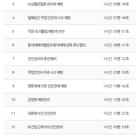
3
뇌심혈관질환 관리와 예방
1시간 09분 38초
4
밀폐공간 작업 안전과 사고 예방
1시간 07분 48초
5
직장 내 괴롭힘 예방과 안전
1시간 03분 51초
6
중대재해처벌법과 중대재해 감축 로드맵의 이해
1시간 08분 41초
7
안전심리와 휴먼에러
1시간 15분 22초
8
작업안전수칙과 사고 예방
1시간 20분 30초
9
병원체에 의한 건강장해 예방
1시간 19분 42초
10
감염병 예방관리
1시간 12분 05초
11
의료방사선 안전관리
1시간 10분 22초
12
보건업 근로자의 안전관리
1시간 09분 59초