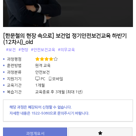
[한문철의 현장 속으로] 보건업 정기안전보건교육 하반기
(12차시)_old
#보건
#현장
#안전보건교육
#의무교육
과정평점
훈련방법
원격 교육
과정분류
안전보건
지원기기
PC
모바일
교육기간
1개월
복습기간
교육종료 후 3개월 (최대 1년)
해당 과정은 폐강되어 신청할 수 없습니다.
자세한 내용은 1522-5060으로 문의주시기 바랍니다.
과정개요서