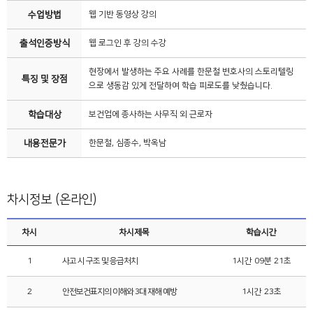
수업방법
웹 기반 동영상 강의
출석인증방식
웹 로그인 후 강의 수강
현장에서 발생하는 주요 사례를 한문철 변호사의 스토리텔링
특징 및 장점
으로 생동감 있게 전달하여 학습 피로도를 낮췄습니다.
학습대상
보건업에 종사하는 사무직 외 근로자
내용전문가
한문철, 심종수, 박옥남
차시정보 (온라인)
차시
차시제목
학습시간
1
사고 시 구조 및 응급처치
1시간 09분 21초
2
안전보건표지의 이해와 3대 재해 예방
1시간 23초