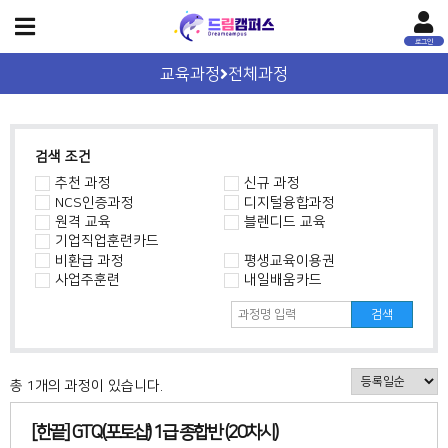
교육과정
전체과정
검색 조건
추천 과정
신규 과정
NCS인증과정
디지털융합과정
원격 교육
블렌디드 교육
기업직업훈련카드
비환급 과정
평생교육이용권
사업주훈련
내일배움카드
총 1개의 과정이 있습니다.
[한끝] GTQ(포토샵) 1급 종합반 (20차시)