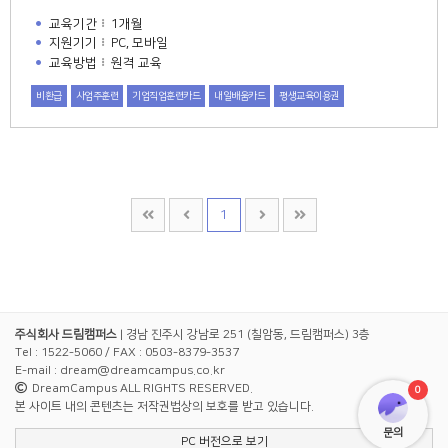
교육기간
1개월
지원기기
PC, 모바일
교육방법
원격 교육
비환급
사업주훈련
기업직업훈련카드
내일배움카드
평생교육이용권
1
주식회사 드림캠퍼스
| 경남 진주시 강남로 251 (칠암동, 드림캠퍼스) 3층
Tel : 1522-5060
/ FAX : 0503-8379-3537
E-mail : dream@dreamcampus.co.kr
DreamCampus ALL RIGHTS RESERVED.
본 사이트 내의 콘텐츠는 저작권법상의 보호를 받고 있습니다.
문의
PC 버전으로 보기