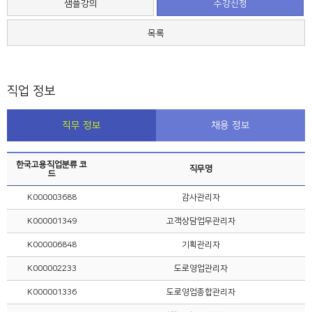
샘플강의
수강신청
목록
직업 정보
직무 정보
채용 정보
한국고용직업분류 코
직무명
드
K000003688
감사관리자
K000001349
고객상담업무관리자
K000006848
기획관리자
K000002233
도로영업관리자
K000001336
도로영업종합관리자