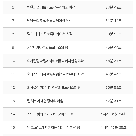
6
팀원과 리더를 가로막은 장애와 함정
57분 49초
7
팀원들의 조직 커뮤니케이션 스킬
51분 14초
8
팀 리더의 조직 커뮤니케이션 스킬
53분 50초
9
커뮤니케이션의 프로세스와 팁
45분 44초
10
의사결정 과정에서의 커뮤니케이션 장애와 함정
59분 27초
11
효과적인 의사결정을 위한 팀 커뮤니케이션
49분 46초
12
의사결정 커뮤니케이션의 프로세스와 팁
53분 55초
13
팀 워크에 대한 장애와 해법
52분 31초
14
개인과 팀의 Conflict의 장애와 대처
1시간 01분 24초
15
팀 Conflict에 대처하는 커뮤니케이션 팁
1시간 13분 35초