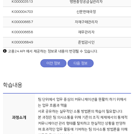
K000003513
병원중앙공급실관리자
K000004703
신문판매국장
K000006657
자재구매관리자
K000006658
재무관리자
K000006849
준법감시인
고용24 API 에서 제공하는 정보로 내용이 변경될 수 있습니다.
이전 정보
다음 정보
학습내용
팀 단위에서 업무 중심의 커뮤니케이션을 원활히 하기 위해서
는 업무 흐름과 맥을
서로 공유하는 실무적인 소통 방법론의 학습이 필요합니다.
과정소개
본 과정은 팀 의사소통을 위해 기존의 조직 체제에서의 통제적
커뮤니케이션 관리 형태를 탈피하고 현실적인 상황을 반영하
여 효과적인 업무 활동에 기여하는 팀 의사소통 방법론을 이해