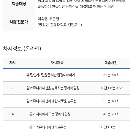
팀과 조직의 효율적 업무 수행에 필요한 커뮤니케이션 방법을
학습대상
습득하여 현실적인 문제점을 해결하고자 하는 임직원
이숙영, 조운영
내용전문가
(방송인, 한동대학교 겸임교수)
차시정보 (온라인)
차시
차시제목
학습시간
1
왜 팀인가? 팀을 둘러싼 환경이해하기
51분 46초
2
팀 커뮤니케이션을 방해하는 장애와 함정
1시간 08분 48초
3
팀 커뮤니케이션에 대한 새로운 솔루션
55분 49초
4
다름과 차이에서 오는 장애와 함정
45분 20초
5
다름의 커뮤니케이션과 솔루션
1시간 01분 51초